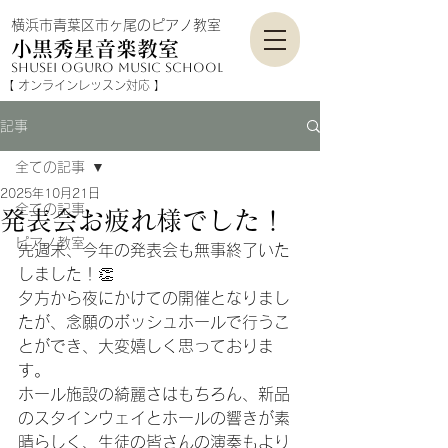
横浜市青葉区市ヶ尾のピアノ教室
小黒秀星音楽教室
shusei Oguro mu
sic school
​【 オンラインレッスン対応​​ 】
記事
全ての記事
2025年10月21日
全ての記事
発表会お疲れ様でした！
ピアノ教室
先週末、今年の発表会も無事終了いた
しました！👏
夕方から夜にかけての開催となりまし
たが、念願のボッシュホールで行うこ
とができ、大変嬉しく思っておりま
す。
ホール施設の綺麗さはもちろん、新品
のスタインウェイとホールの響きが素
晴らしく、生徒の皆さんの演奏もより