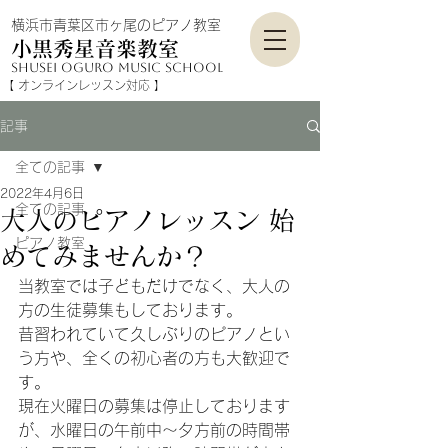
横浜市青葉区市ヶ尾のピアノ教室
小黒秀星音楽教室
shusei Oguro mu
sic school
​【 オンラインレッスン対応​​ 】
記事
全ての記事
2022年4月6日
全ての記事
大人のピアノレッスン 始
ピアノ教室
めてみませんか？
当教室では子どもだけでなく、大人の
方の生徒募集もしております。
昔習われていて久しぶりのピアノとい
う方や、全くの初心者の方も大歓迎で
す。
現在火曜日の募集は停止しております
が、水曜日の午前中～夕方前の時間帯