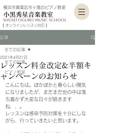
横浜市青葉区市ヶ尾のピアノ教室
小黒秀星音楽教室
shusei Oguro mu
sic school
​【 オンラインレッスン対応​​ 】
記事
全ての記事
2021年4月21日
全ての記事
レッスン料金改定&半額キ
ピアノ教室
ャンペーンのお知らせ
こんにちは。ぽかぽかと春らしい陽気
になりましたが、まだまだ世の中は落
ち着かず大変な日々が続きます
ね．．。
レッスンは感染予防対策を十分にしな
がら、行っていきたいと思います。