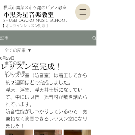
横浜市青葉区市ヶ尾のピアノ教室
小黒秀星音楽教室
shusei Oguro mu
sic school
​【 オンラインレッスン対応​​ 】
記事
全ての記事
6月29日
全ての記事
レッスン室完成！
ピアノ教室
レッスン室（防音室）は着工してから
約２週間ほどで完成しました。
浮床、浮壁、浮天井仕様になってい
て、中には吸音・遮音材が敷き詰めら
れています。
防音性能がしっかりしているので、気
兼ねなく演奏できるレッスン室になり
ました！