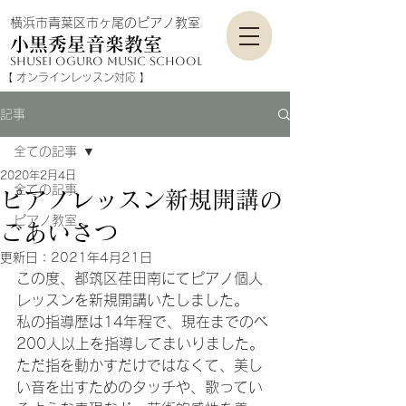
横浜市青葉区市ヶ尾のピアノ教室
小黒秀星音楽教室
shusei Oguro mu
sic school
​【 オンラインレッスン対応​​ 】
記事
全ての記事
2020年2月4日
全ての記事
ピアノレッスン新規開講の
ピアノ教室
ごあいさつ
更新日：
2021年4月21日
この度、都筑区荏田南にてピアノ個人
レッスンを新規開講いたしました。
私の指導歴は14年程で、現在までのべ
200人以上を指導してまいりました。
ただ指を動かすだけではなくて、美し
い音を出すためのタッチや、歌ってい