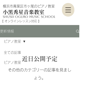
横浜市青葉区市ヶ尾のピアノ教室
小黒秀星音楽教室
shusei Oguro mu
sic school
​【 オンラインレッスン対応​​ 】
更新情報
ピアノ教室
全ての記事
近日公開予定
ピアノ教室
その他のカテゴリーの記事を見まし
ょう。